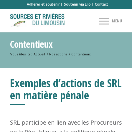
Adhérer et soutenir
Soutenir via Lilo
Contact
Contentieux
Vous êtes ici :
Accueil
/
Nos actions
/
Contentieux
Exemples d’actions de SRL
en matière pénale
SRL participe en lien avec les Procureurs
de la République, à la politique pénale